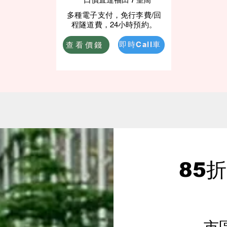
多種電子支付，免行李費/回
程隧道費，24小時預約。
查看價錢
即時Call車
85