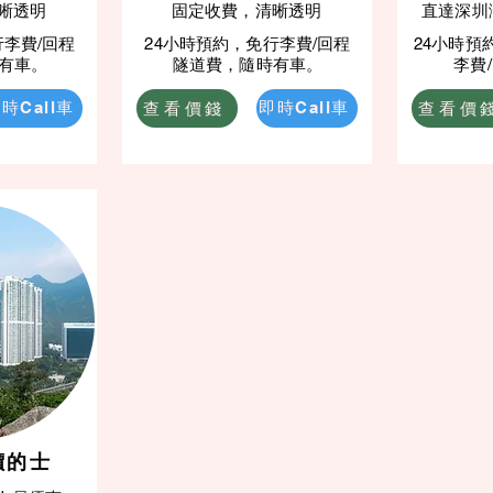
晰透明
固定收費，清晰透明
直達深圳
行李費/回程
24小時預約，免行李費/回程
24小時預
有車。
隧道費，隨時有車。
李費
查看價錢
查看價
時Call車
即時Call車
價的士