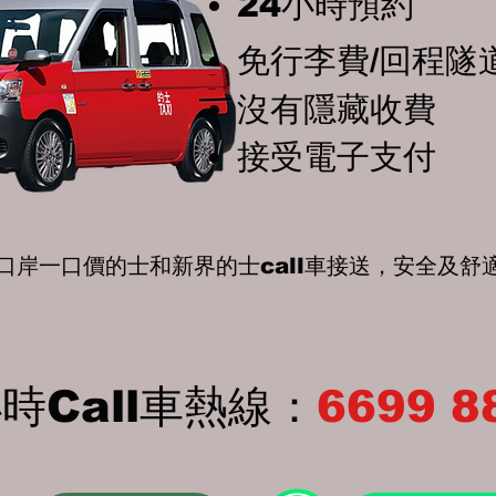
24小時預約
免行李費/回程隧
沒有隱藏收費​
接受電子支付
口岸一口價的士和新界的士call車接送，安全及舒
小時Call車熱線：
6699 8