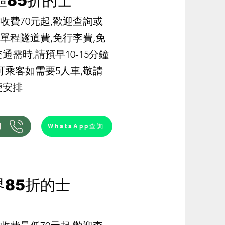
區85折的士
折收費70元起,歡迎查詢或
單程隧道費,免行李費,免
通需時,請預早10-15分鐘
便可乘客如需要5人車,敬請
便安排
們
WhatsApp查詢
界85折的士