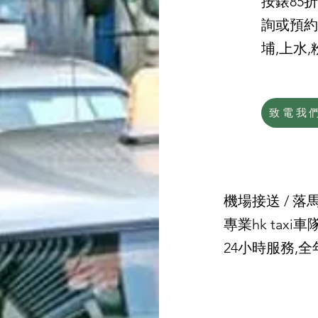
按錶85
詢或預約
埔,上水,
致電我
機場接送
/
落
專業hk tax
24小時服務,