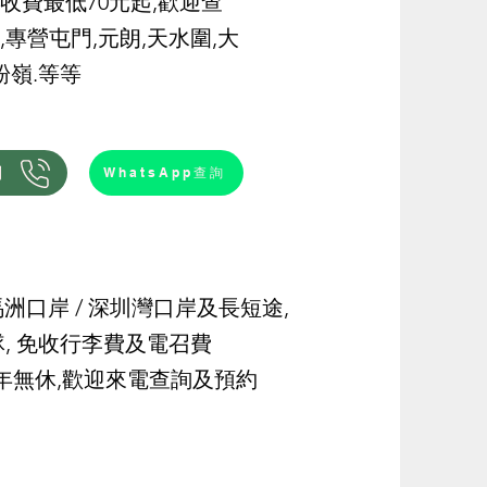
折收費最低70元起,歡迎查
,專營屯門,元朗,天水圍,大
粉嶺.等等
們
WhatsApp查詢
馬洲口岸
/
深圳灣口岸
及長短途,
i車隊, 免收行李費及電召費
全年無休,歡迎來電查詢及預約