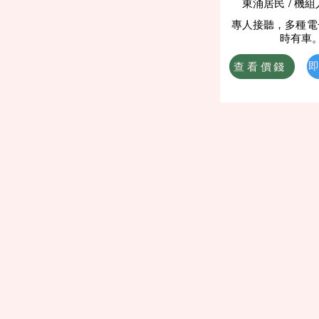
​東涌居民 / 機
專人接聽，多種電
時有車
查看價錢
即