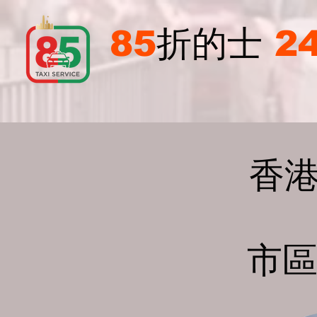
85
折的士
2
​香
市區