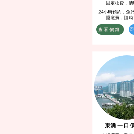
固定收費，清
24小時預約，免
隧道費，隨時
查看價錢
即
​東涌
一口