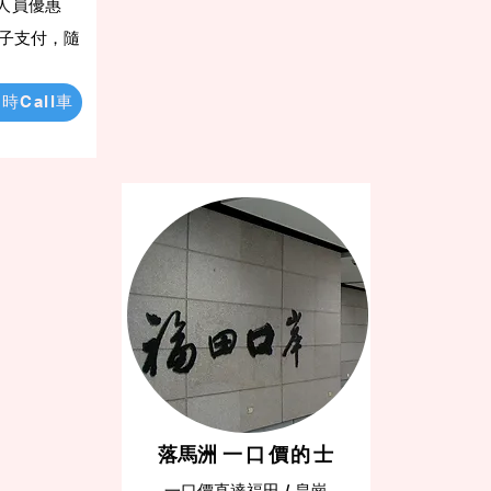
組人員優惠
子支付，隨
。
時Call車
​落馬洲
一口價的士
​一口價直達福田 / 皇崗