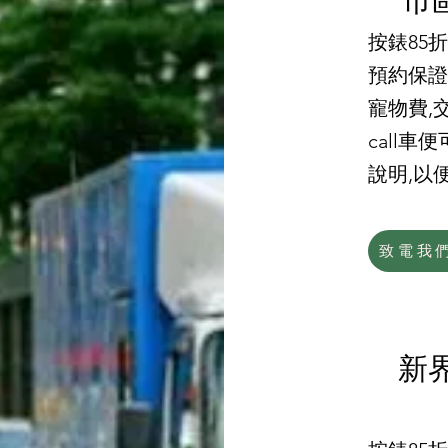
市
按錶85
預約保證
寵物費,交
call車
說明,以
致電我
新