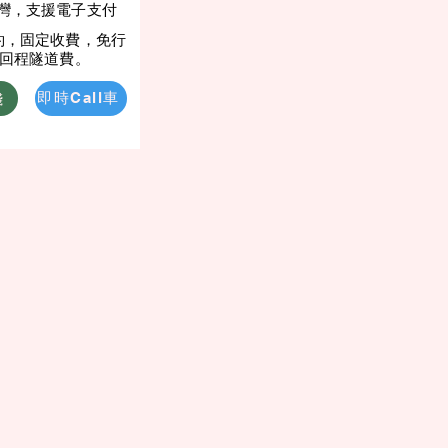
灣，支援電子支付
約，固定收費，免行
/回程隧道費。
錢
即時Call車