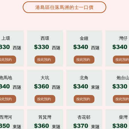
港島區往落馬洲的士一口價
上環
西環
金鐘
灣仔
330
$330
$340
$340
西隧
西隧
西隧
按此預約
按此預約
按此預約
按此預
跑馬地
大坑
北角
炮台
340
$360
$340
$330
西隧
西隧
東隧
按此預約
按此預約
按此預約
按此預
西灣河
筲箕灣
杏花邨
柴灣
350
$360
$370
$380
東隧
東隧
東隧