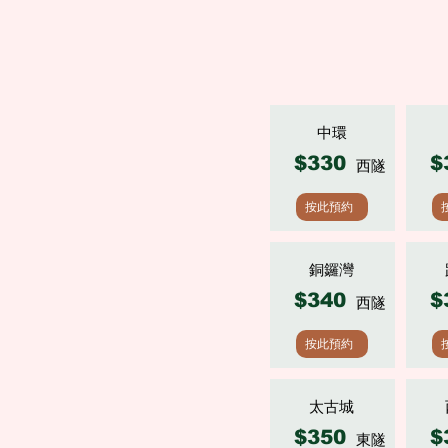
中環
$330
$
西隧
按此預約
銅鑼灣
$340
$
西隧
按此預約
太古城
$350
$
東隧