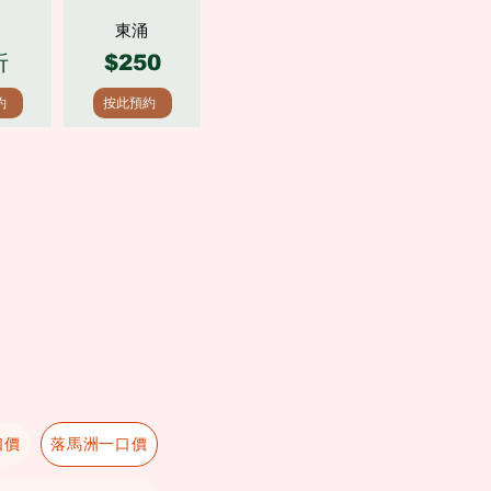
東涌
折
$250
約
按此預約
口價
落馬洲一口價