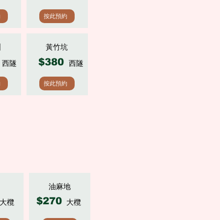
約
按此預約
洲
黃竹坑
$380
西隧
西隧
約
按此預約
油麻地
$270
大欖
大欖