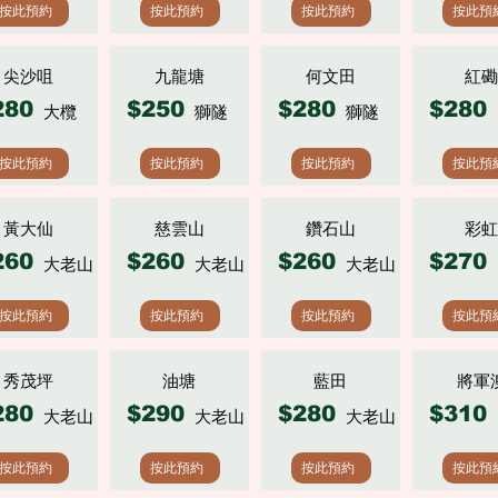
按此預約
按此預約
按此預約
按此預
尖沙咀
九龍塘
何文田
紅磡
280
$250
$280
$280
大欖
獅隧
獅隧
按此預約
按此預約
按此預約
按此預
黃大仙
慈雲山
鑽石山
彩虹
260
$260
$260
$270
大老山
大老山
大老山
按此預約
按此預約
按此預約
按此預
秀茂坪
油塘
藍田
將軍
280
$290
$280
$310
大老山
大老山
大老山
按此預約
按此預約
按此預約
按此預