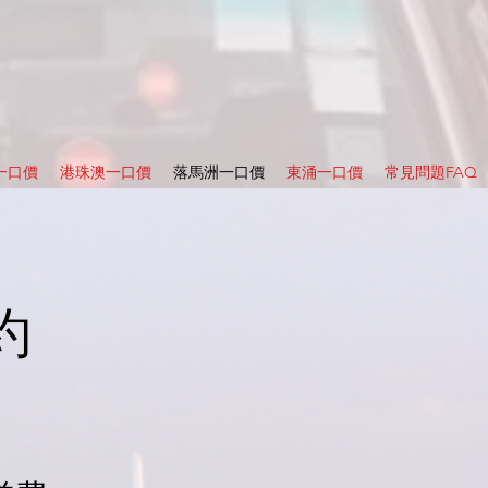
一口價
港珠澳一口價
落馬洲一口價
東涌一口價
常見問題FAQ
約