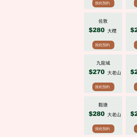
按此預約
佐敦
$280
$
大欖
按此預約
九龍城
$270
$
大老山
按此預約
觀塘
$280
$
大老山
按此預約