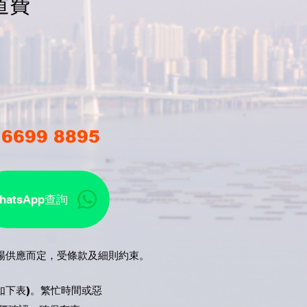
道費
：
6699 8895
hatsApp查詢
場供應而定，受條款及細則約束。
如下表)。繁忙時間或惡