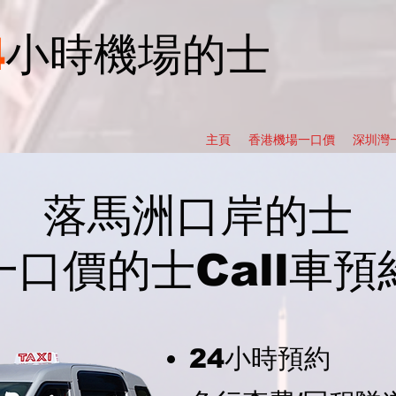
4
小時機場的士
主頁
香港機場一口價
深圳灣
​落馬洲口岸的士
一口價的士Call車預
24小時預約